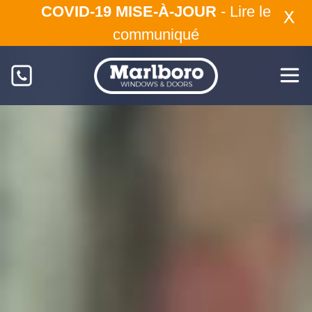
COVID-19 MISE-À-JOUR
-
Lire le
communiqué