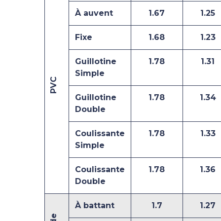
À auvent
1.67
1.25
Fixe
1.68
1.23
Guillotine
1.78
1.31
Simple
PVC
Guillotine
1.78
1.34
Double
Coulissante
1.78
1.33
Simple
Coulissante
1.78
1.36
Double
À battant
1.7
1.27