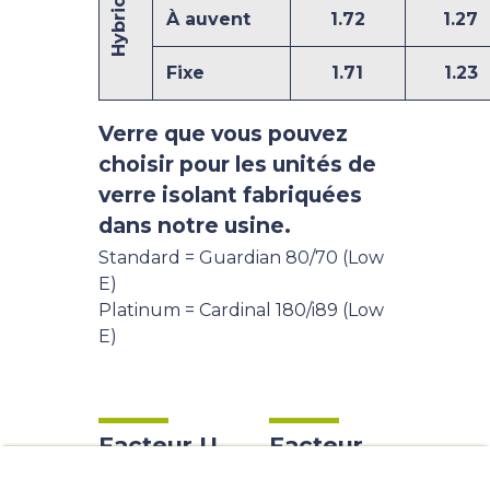
Hybride
À auvent
1.72
1.27
Fixe
1.71
1.23
Verre que vous pouvez
choisir pour les unités de
verre isolant fabriquées
dans notre usine.
Standard = Guardian 80/70 (Low
E)
Platinum = Cardinal 180/i89 (Low
E)
Facteur U
Facteur
Soumission
GATUITE
Isolant R
Questions ou Commentaires
Dans un climat